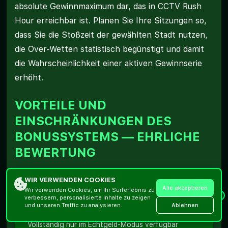
absolute Gewinnmaximum dar, das in CCTV Rush
Hour erreichbar ist. Planen Sie Ihre Sitzungen so,
dass Sie die Stoßzeit der gewählten Stadt nutzen,
die Over-Wetten statistisch begünstigt und damit
die Wahrscheinlichkeit einer aktiven Gewinnserie
erhöht.
VORTEILE UND
EINSCHRÄNKUNGEN DES
BONUSSYSTEMS — EHRLICHE
BEWERTUNG
WIR VERWENDEN COOKIES
Alle akzeptieren
Sechs unabhängige Bonusmechanismen direkt im
Wir verwenden Cookies, um Ihr Surferlebnis zu
×
verbessern, personalisierte Inhalte zu zeigen
Spiel
Ablehnen
und unseren Traffic zu analysieren.
200% Einzahlungsbbonus
Registrierung
Vollständig nur im Echtgeld-Modus verfügbar