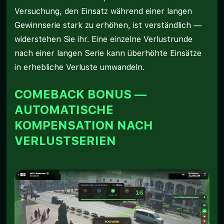
Versuchung, den Einsatz während einer langen
Gewinnserie stark zu erhöhen, ist verständlich —
widerstehen Sie ihr. Eine einzelne Verlustrunde
nach einer langen Serie kann überhöhte Einsätze
in erhebliche Verluste umwandeln.
COMEBACK BONUS —
AUTOMATISCHE
KOMPENSATION NACH
VERLUSTSERIEN