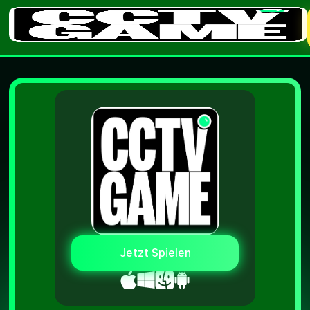
Jetzt Spielen