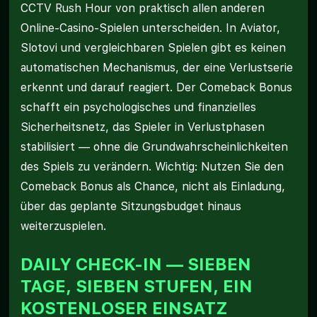
CCTV Rush Hour von praktisch allen anderen
Online-Casino-Spielen unterscheiden. In Aviator,
Slotovi und vergleichbaren Spielen gibt es keinen
automatischen Mechanismus, der eine Verlustserie
erkennt und darauf reagiert. Der Comeback Bonus
schafft ein psychologisches und finanzielles
Sicherheitsnetz, das Spieler in Verlustphasen
stabilisiert — ohne die Grundwahrscheinlichkeiten
des Spiels zu verändern. Wichtig: Nutzen Sie den
Comeback Bonus als Chance, nicht als Einladung,
über das geplante Sitzungsbudget hinaus
weiterzuspielen.
DAILY CHECK-IN — SIEBEN
TAGE, SIEBEN STUFEN, EIN
KOSTENLOSER EINSATZ