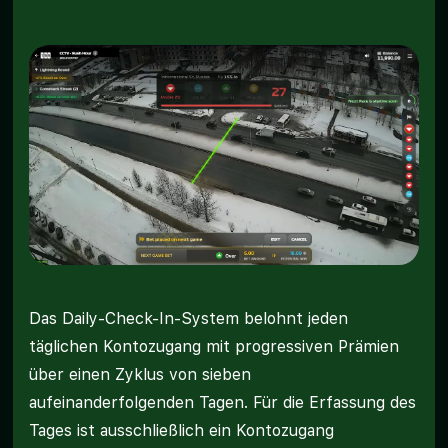
Das Daily-Check-In-System belohnt jeden
täglichen Kontozugang mit progressiven Prämien
über einen Zyklus von sieben
aufeinanderfolgenden Tagen. Für die Erfassung des
Tages ist ausschließlich ein Kontozugang